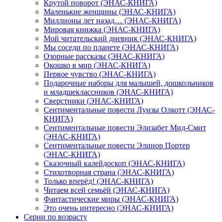
Крутой поворот (ЭНАС-КНИГА)
Маленькие женщины (ЭНАС-КНИГА)
Миллионы лет назад… (ЭНАС-КНИГА)
Мировая книжка (ЭНАС-КНИГА)
Мой читательский дневник (ЭНАС-КНИГА)
Мы соседи по планете (ЭНАС-КНИГА)
Озорные рассказы (ЭНАС-КНИГА)
Окошко в мир (ЭНАС-КНИГА)
Первое чувство (ЭНАС-КНИГА)
Подарочные наборы для малышей, дошкольников
и младшеклассников (ЭНАС-КНИГА)
Сверстники (ЭНАС-КНИГА)
Сентиментальные повести Луизы Олкотт (ЭНАС-
КНИГА)
Сентиментальные повести Элизабет Мид-Смит
(ЭНАС-КНИГА)
Сентиментальные повести Элинор Портер
(ЭНАС-КНИГА)
Сказочный калейдоскоп (ЭНАС-КНИГА)
Стихотворная страна (ЭНАС-КНИГА)
Только вперёд! (ЭНАС-КНИГА)
Читаем всей семьёй (ЭНАС-КНИГА)
Фантастические миры (ЭНАС-КНИГА)
Это очень интересно (ЭНАС-КНИГА)
Серии по возрасту