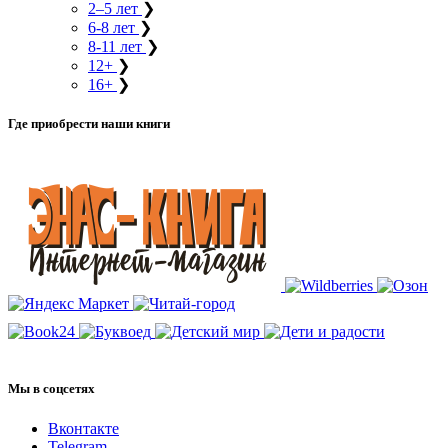
2–5 лет
❯
6-8 лет
❯
8-11 лет
❯
12+
❯
16+
❯
Где приобрести наши книги
Мы в соцсетях
Вконтакте
Telegram