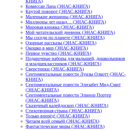
КНИГА)
Комиссар Лапа (ЭНАС-КНИГА)
Крутой поворот (ЭНАС-КНИГА)
Маленькие женщины (ЭНАС-КНИГА)
Миллионы лет назад… (ЭНАС-КНИГА)
Мировая книжка (ЭНАС-КНИГА)
Мой читательский дневник (ЭНАС-КНИГА)
Мы соседи по планете (ЭНАС-КНИГА)
Озорные рассказы (ЭНАС-КНИГА)
Окошко в мир (ЭНАС-КНИГА)
Первое чувство (ЭНАС-КНИГА)
Подарочные наборы для малышей, дошкольников
и младшеклассников (ЭНАС-КНИГА)
Сверстники (ЭНАС-КНИГА)
Сентиментальные повести Луизы Олкотт (ЭНАС-
КНИГА)
Сентиментальные повести Элизабет Мид-Смит
(ЭНАС-КНИГА)
Сентиментальные повести Элинор Портер
(ЭНАС-КНИГА)
Сказочный калейдоскоп (ЭНАС-КНИГА)
Стихотворная страна (ЭНАС-КНИГА)
Только вперёд! (ЭНАС-КНИГА)
Читаем всей семьёй (ЭНАС-КНИГА)
Фантастические миры (ЭНАС-КНИГА)