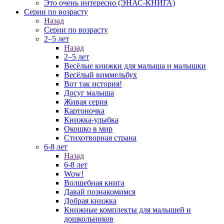
Это очень интересно (ЭНАС-КНИГА)
Серии по возрасту
Назад
Серии по возрасту
2–5 лет
Назад
2–5 лет
Весёлые книжки для малыша и малышки
Весёлый виммельбух
Вот так история!
Досуг малыша
Живая серия
Картоночка
Книжка-улыбка
Окошко в мир
Стихотворная страна
6-8 лет
Назад
6-8 лет
Wow!
Волшебная книга
Давай познакомимся
Добрая книжка
Книжные комплекты для малышей и
дошкольников