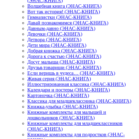
(ЭНАС-КНИГА)
Волшебная книга (ЭНАС-КНИГА)
Вот так история! (ЭНАС-КНИГА)
Гимназистки (ЭНАС-КНИГА)
Давай познакомимся (ЭНАС-КНИГА)
Давным-давно (ЭНАС-КНИГА)
Девочки (ЭНАС-КНИГА)
Детвора (ЭНАС-КНИГА)
Дети мира (ЭНАС-КНИГА)
Добрая книжка (ЭНАС-КНИГА)
Дорога к счастью (ЭНАС-КНИГА)
Досуг малыша (ЭНАС-КНИГА)
Друзья-товарищи (ЭНАС-КНИГА)
Если веришь в чудеса… (ЭНАС-КНИГА)
Живая серия (ЭНАС-КНИГА)
Иллюстрированная классика (ЭНАС-КНИГА)
Календари и постеры (ЭНАС-КНИГА)
Картоночка (ЭНАС-КНИГА)
Классика для младшеклассника (ЭНАС-КНИГА)
Книжка-улыбка (ЭНАС-КНИГА)
Книжные комплекты для малышей и
дошкольников (ЭНАС-КНИГА)
Книжные комплекты для младшеклассников
(ЭНАС-КНИГА)
Книжные комплекты для подростков (ЭНАС-