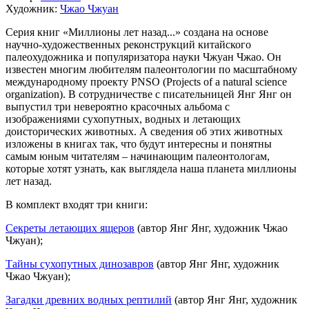
Художник:
Чжао Чжуан
Серия книг «Миллионы лет назад...» создана на основе
научно-художественных реконструкций китайского
палеохудожника и популяризатора науки Чжуан Чжао. Он
известен многим любителям палеонтологии по масштабному
международному проекту PNSO (Projects of a natural science
organization). В сотрудничестве с писательницей Янг Янг он
выпустил три невероятно красочных альбома с
изображениями сухопутных, водных и летающих
доисторических животных. А сведения об этих животных
изложены в книгах так, что будут интересны и понятны
самым юным читателям – начинающим палеонтологам,
которые хотят узнать, как выглядела наша планета миллионы
лет назад.
В комплект входят три книги:
Секреты летающих ящеров
(автор Янг Янг, художник Чжао
Чжуан);
Тайны сухопутных динозавров
(автор Янг Янг, художник
Чжао Чжуан);
Загадки древних водных рептилий
(автор Янг Янг, художник