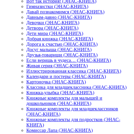
Вот так история! (ЭНАС-КНИГА)
Гимназистки (ЭНАС-КНИГА)
Давай познакомимся (ЭНАС-КНИГА)
Давным-давно (ЭНАС-КНИГА)
Девочки (ЭНАС-КНИГА)
Детвора (ЭНАС-КНИГА)
Дети мира (ЭНАС-КНИГА)
Добрая книжка (ЭНАС-КНИГА)
Дорога к счастью (ЭНАС-КНИГА)
Досуг малыша (ЭНАС-КНИГА)
Друзья-товарищи (ЭНАС-КНИГА)
Если веришь в чудеса… (ЭНАС-КНИГА)
Живая серия (ЭНАС-КНИГА)
Иллюстрированная классика (ЭНАС-КНИГА)
Календари и постеры (ЭНАС-КНИГА)
Картоночка (ЭНАС-КНИГА)
Классика для младшеклассника (ЭНАС-КНИГА)
Книжка-улыбка (ЭНАС-КНИГА)
Книжные комплекты для малышей и
дошкольников (ЭНАС-КНИГА)
Книжные комплекты для младшеклассников
(ЭНАС-КНИГА)
Книжные комплекты для подростков (ЭНАС-
КНИГА)
Комиссар Лапа (ЭНАС-КНИГА)