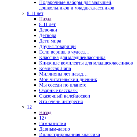
Подарочные наборы для малышей,
дошкольников и младшеклассников
8-11 лет
Назад
8-11 лет
Девочки
Детвора
Дети мира
Друзья-товарищи
Если веришь в чудеса…
Классика для младшеклассника
Книжные комплекты для младшеклассников
Комиссар Лапа
Миллионы лет назад…
Мой читательский дневник
Мы соседи по планете
Озорные рассказы
Сказочный калейдоскоп
Это очень интересно
12+
Назад
12+
Гимназистки
Давным-давно
Иллюстрированная классика