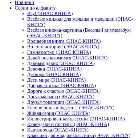
Новинки
Серии по алфавиту
Вау! (ЭНАС-КНИГА)
Весёлые книжки для малыша и малышки (ЭНАС-
КНИГА)
Весёлая книжка-картинка (Весёлый виммельбух)
(ЭНАС-КНИГА)
Волшебная книга (ЭНАС-КНИГА)
Вот так история! (ЭНАС-КНИГА)
Гимназистки (ЭНАС-КНИГА)
Давай познакомимся (ЭНАС-КНИГА)
Давным-давно (ЭНАС-КНИГА)
Девочки (ЭНАС-КНИГА)
Детвора (ЭНАС-КНИГА)
Дети мира (ЭНАС-КНИГА)
Добрая книжка (ЭНАС-КНИГА)
Дорога к счастью (ЭНАС-КНИГА)
Досуг малыша (ЭНАС-КНИГА)
Друзья-товарищи (ЭНАС-КНИГА)
Если веришь в чудеса… (ЭНАС-КНИГА)
Живая серия (ЭНАС-КНИГА)
Иллюстрированная классика (ЭНАС-КНИГА)
Календари и постеры (ЭНАС-КНИГА)
Картоночка (ЭНАС-КНИГА)
Классика для младшеклассника (ЭНАС-КНИГА)