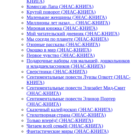
КНИГА)
Комиссар Лапа (ЭНАС-КНИГА)
Крутой поворот (ЭНАС-КНИГА)
Маленькие женщины (ЭНАС-КНИГА)
Миллионы лет назад… (ЭНАС-КНИГА)
Мировая книжка (ЭНАС-КНИГА)
Мой читательский дневник (ЭНАС-КНИГА)
Мы соседи по планете (ЭНАС-КНИГА)
Озорные рассказы (ЭНАС-КНИГА)
Окошко в мир (ЭНАС-КНИГА)
Первое чувство (ЭНАС-КНИГА)
Подарочные наборы для малышей, дошкольников
и младшеклассников (ЭНАС-КНИГА)
Сверстники (ЭНАС-КНИГА)
Сентиментальные повести Луизы Олкотт (ЭНАС-
КНИГА)
Сентиментальные повести Элизабет Мид-Смит
(ЭНАС-КНИГА)
Сентиментальные повести Элинор Портер
(ЭНАС-КНИГА)
Сказочный калейдоскоп (ЭНАС-КНИГА)
Стихотворная страна (ЭНАС-КНИГА)
Только вперёд! (ЭНАС-КНИГА)
Читаем всей семьёй (ЭНАС-КНИГА)
Фантастические миры (ЭНАС-КНИГА)