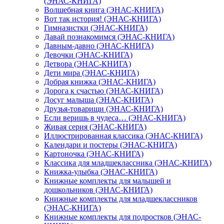
(ЭНАС-КНИГА)
Волшебная книга (ЭНАС-КНИГА)
Вот так история! (ЭНАС-КНИГА)
Гимназистки (ЭНАС-КНИГА)
Давай познакомимся (ЭНАС-КНИГА)
Давным-давно (ЭНАС-КНИГА)
Девочки (ЭНАС-КНИГА)
Детвора (ЭНАС-КНИГА)
Дети мира (ЭНАС-КНИГА)
Добрая книжка (ЭНАС-КНИГА)
Дорога к счастью (ЭНАС-КНИГА)
Досуг малыша (ЭНАС-КНИГА)
Друзья-товарищи (ЭНАС-КНИГА)
Если веришь в чудеса… (ЭНАС-КНИГА)
Живая серия (ЭНАС-КНИГА)
Иллюстрированная классика (ЭНАС-КНИГА)
Календари и постеры (ЭНАС-КНИГА)
Картоночка (ЭНАС-КНИГА)
Классика для младшеклассника (ЭНАС-КНИГА)
Книжка-улыбка (ЭНАС-КНИГА)
Книжные комплекты для малышей и
дошкольников (ЭНАС-КНИГА)
Книжные комплекты для младшеклассников
(ЭНАС-КНИГА)
Книжные комплекты для подростков (ЭНАС-