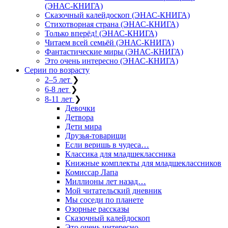
(ЭНАС-КНИГА)
Сказочный калейдоскоп (ЭНАС-КНИГА)
Стихотворная страна (ЭНАС-КНИГА)
Только вперёд! (ЭНАС-КНИГА)
Читаем всей семьёй (ЭНАС-КНИГА)
Фантастические миры (ЭНАС-КНИГА)
Это очень интересно (ЭНАС-КНИГА)
Серии по возрасту
2–5 лет
❯
6-8 лет
❯
8-11 лет
❯
Девочки
Детвора
Дети мира
Друзья-товарищи
Если веришь в чудеса…
Классика для младшеклассника
Книжные комплекты для младшеклассников
Комиссар Лапа
Миллионы лет назад…
Мой читательский дневник
Мы соседи по планете
Озорные рассказы
Сказочный калейдоскоп
Это очень интересно