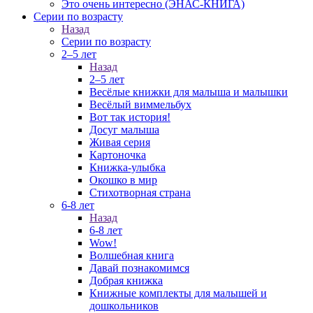
Это очень интересно (ЭНАС-КНИГА)
Серии по возрасту
Назад
Серии по возрасту
2–5 лет
Назад
2–5 лет
Весёлые книжки для малыша и малышки
Весёлый виммельбух
Вот так история!
Досуг малыша
Живая серия
Картоночка
Книжка-улыбка
Окошко в мир
Стихотворная страна
6-8 лет
Назад
6-8 лет
Wow!
Волшебная книга
Давай познакомимся
Добрая книжка
Книжные комплекты для малышей и
дошкольников