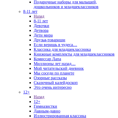
Подарочные наборы для малышей,
дошкольников и младшеклассников
8-11 лет
Назад
8-11 лет
Девочки
Детвора
Дети мира
Друзья-товарищи
Если веришь в чудеса…
Классика для младшеклассника
Книжные комплекты для младшеклассников
Комиссар Лапа
Миллионы лет назад…
Мой читательский дневник
Мы соседи по планете
Озорные рассказы
Сказочный калейдоскоп
Это очень интересно
12+
Назад
12+
Гимназистки
Давным-давно
Иллюстрированная классика