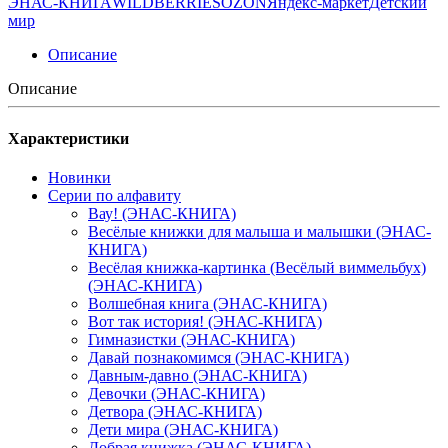
ЭНАС-КНИГА
WILDBERRIES
OZON
Яндекс-маркет
Детский
мир
Описание
Описание
Характеристики
Новинки
Серии по алфавиту
Вау! (ЭНАС-КНИГА)
Весёлые книжки для малыша и малышки (ЭНАС-
КНИГА)
Весёлая книжка-картинка (Весёлый виммельбух)
(ЭНАС-КНИГА)
Волшебная книга (ЭНАС-КНИГА)
Вот так история! (ЭНАС-КНИГА)
Гимназистки (ЭНАС-КНИГА)
Давай познакомимся (ЭНАС-КНИГА)
Давным-давно (ЭНАС-КНИГА)
Девочки (ЭНАС-КНИГА)
Детвора (ЭНАС-КНИГА)
Дети мира (ЭНАС-КНИГА)
Добрая книжка (ЭНАС-КНИГА)