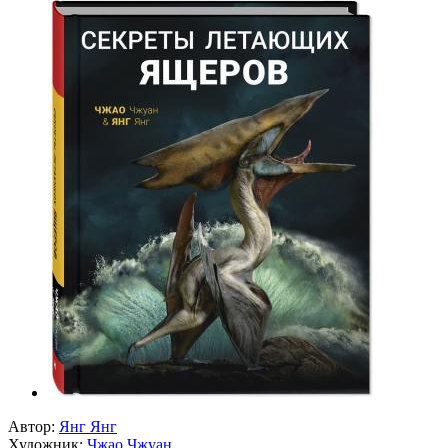
Автор:
Янг Янг
Художник:
Чжао Чжуан