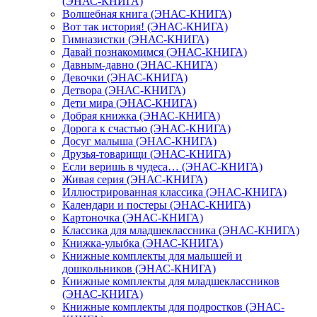
(ЭНАС-КНИГА)
Волшебная книга (ЭНАС-КНИГА)
Вот так история! (ЭНАС-КНИГА)
Гимназистки (ЭНАС-КНИГА)
Давай познакомимся (ЭНАС-КНИГА)
Давным-давно (ЭНАС-КНИГА)
Девочки (ЭНАС-КНИГА)
Детвора (ЭНАС-КНИГА)
Дети мира (ЭНАС-КНИГА)
Добрая книжка (ЭНАС-КНИГА)
Дорога к счастью (ЭНАС-КНИГА)
Досуг малыша (ЭНАС-КНИГА)
Друзья-товарищи (ЭНАС-КНИГА)
Если веришь в чудеса… (ЭНАС-КНИГА)
Живая серия (ЭНАС-КНИГА)
Иллюстрированная классика (ЭНАС-КНИГА)
Календари и постеры (ЭНАС-КНИГА)
Картоночка (ЭНАС-КНИГА)
Классика для младшеклассника (ЭНАС-КНИГА)
Книжка-улыбка (ЭНАС-КНИГА)
Книжные комплекты для малышей и
дошкольников (ЭНАС-КНИГА)
Книжные комплекты для младшеклассников
(ЭНАС-КНИГА)
Книжные комплекты для подростков (ЭНАС-