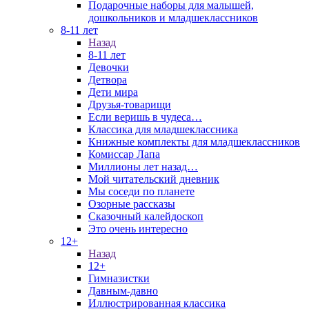
Подарочные наборы для малышей,
дошкольников и младшеклассников
8-11 лет
Назад
8-11 лет
Девочки
Детвора
Дети мира
Друзья-товарищи
Если веришь в чудеса…
Классика для младшеклассника
Книжные комплекты для младшеклассников
Комиссар Лапа
Миллионы лет назад…
Мой читательский дневник
Мы соседи по планете
Озорные рассказы
Сказочный калейдоскоп
Это очень интересно
12+
Назад
12+
Гимназистки
Давным-давно
Иллюстрированная классика