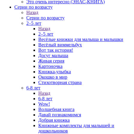
Это очень интересно (ЭНАС-КНИГА)
Серии по возрасту
Назад
Серии по возрасту
2–5 лет
Назад
2–5 лет
Весёлые книжки для малыша и малышки
Весёлый виммельбух
Вот так история!
Досуг малыша
Живая серия
Картоночка
Книжка-улыбка
Окошко в мир
Стихотворная страна
6-8 лет
Назад
6-8 лет
Wow!
Волшебная книга
Давай познакомимся
Добрая книжка
Книжные комплекты для малышей и
дошкольников