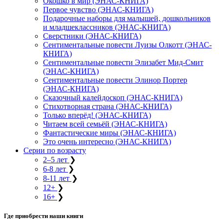
Окошко в мир (ЭНАС-КНИГА)
Первое чувство (ЭНАС-КНИГА)
Подарочные наборы для малышей, дошкольников
и младшеклассников (ЭНАС-КНИГА)
Сверстники (ЭНАС-КНИГА)
Сентиментальные повести Луизы Олкотт (ЭНАС-
КНИГА)
Сентиментальные повести Элизабет Мид-Смит
(ЭНАС-КНИГА)
Сентиментальные повести Элинор Портер
(ЭНАС-КНИГА)
Сказочный калейдоскоп (ЭНАС-КНИГА)
Стихотворная страна (ЭНАС-КНИГА)
Только вперёд! (ЭНАС-КНИГА)
Читаем всей семьёй (ЭНАС-КНИГА)
Фантастические миры (ЭНАС-КНИГА)
Это очень интересно (ЭНАС-КНИГА)
Серии по возрасту
2–5 лет
❯
6-8 лет
❯
8-11 лет
❯
12+
❯
16+
❯
Где приобрести наши книги