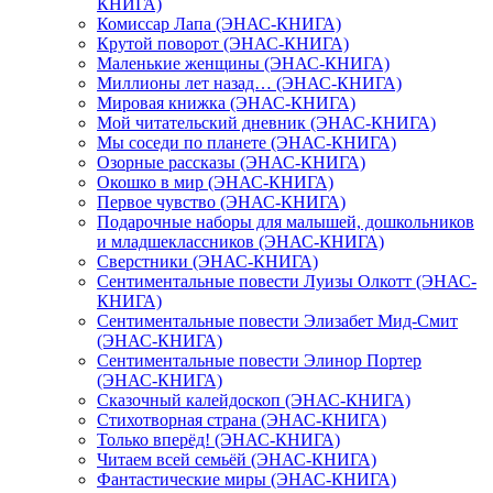
КНИГА)
Комиссар Лапа (ЭНАС-КНИГА)
Крутой поворот (ЭНАС-КНИГА)
Маленькие женщины (ЭНАС-КНИГА)
Миллионы лет назад… (ЭНАС-КНИГА)
Мировая книжка (ЭНАС-КНИГА)
Мой читательский дневник (ЭНАС-КНИГА)
Мы соседи по планете (ЭНАС-КНИГА)
Озорные рассказы (ЭНАС-КНИГА)
Окошко в мир (ЭНАС-КНИГА)
Первое чувство (ЭНАС-КНИГА)
Подарочные наборы для малышей, дошкольников
и младшеклассников (ЭНАС-КНИГА)
Сверстники (ЭНАС-КНИГА)
Сентиментальные повести Луизы Олкотт (ЭНАС-
КНИГА)
Сентиментальные повести Элизабет Мид-Смит
(ЭНАС-КНИГА)
Сентиментальные повести Элинор Портер
(ЭНАС-КНИГА)
Сказочный калейдоскоп (ЭНАС-КНИГА)
Стихотворная страна (ЭНАС-КНИГА)
Только вперёд! (ЭНАС-КНИГА)
Читаем всей семьёй (ЭНАС-КНИГА)
Фантастические миры (ЭНАС-КНИГА)