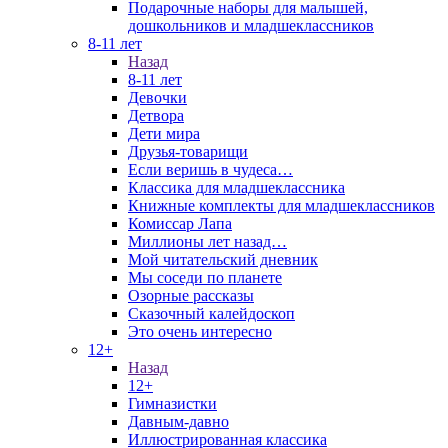
Подарочные наборы для малышей,
дошкольников и младшеклассников
8-11 лет
Назад
8-11 лет
Девочки
Детвора
Дети мира
Друзья-товарищи
Если веришь в чудеса…
Классика для младшеклассника
Книжные комплекты для младшеклассников
Комиссар Лапа
Миллионы лет назад…
Мой читательский дневник
Мы соседи по планете
Озорные рассказы
Сказочный калейдоскоп
Это очень интересно
12+
Назад
12+
Гимназистки
Давным-давно
Иллюстрированная классика