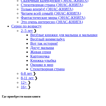
Сказочный калейдоскоп (ЭНАС-КНИГА)
Стихотворная страна (ЭНАС-КНИГА)
Только вперёд! (ЭНАС-КНИГА)
Читаем всей семьёй (ЭНАС-КНИГА)
Фантастические миры (ЭНАС-КНИГА)
Это очень интересно (ЭНАС-КНИГА)
Серии по возрасту
2–5 лет
❯
Весёлые книжки для малыша и малышки
Весёлый виммельбух
Вот так история!
Досуг малыша
Живая серия
Картоночка
Книжка-улыбка
Окошко в мир
Стихотворная страна
6-8 лет
❯
8-11 лет
❯
12+
❯
16+
❯
Где приобрести наши книги