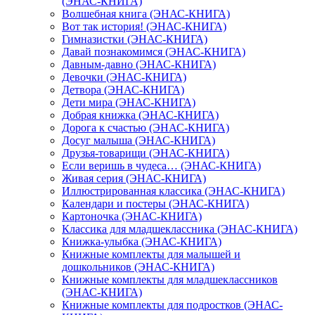
(ЭНАС-КНИГА)
Волшебная книга (ЭНАС-КНИГА)
Вот так история! (ЭНАС-КНИГА)
Гимназистки (ЭНАС-КНИГА)
Давай познакомимся (ЭНАС-КНИГА)
Давным-давно (ЭНАС-КНИГА)
Девочки (ЭНАС-КНИГА)
Детвора (ЭНАС-КНИГА)
Дети мира (ЭНАС-КНИГА)
Добрая книжка (ЭНАС-КНИГА)
Дорога к счастью (ЭНАС-КНИГА)
Досуг малыша (ЭНАС-КНИГА)
Друзья-товарищи (ЭНАС-КНИГА)
Если веришь в чудеса… (ЭНАС-КНИГА)
Живая серия (ЭНАС-КНИГА)
Иллюстрированная классика (ЭНАС-КНИГА)
Календари и постеры (ЭНАС-КНИГА)
Картоночка (ЭНАС-КНИГА)
Классика для младшеклассника (ЭНАС-КНИГА)
Книжка-улыбка (ЭНАС-КНИГА)
Книжные комплекты для малышей и
дошкольников (ЭНАС-КНИГА)
Книжные комплекты для младшеклассников
(ЭНАС-КНИГА)
Книжные комплекты для подростков (ЭНАС-