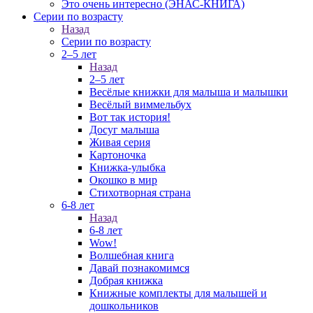
Это очень интересно (ЭНАС-КНИГА)
Серии по возрасту
Назад
Серии по возрасту
2–5 лет
Назад
2–5 лет
Весёлые книжки для малыша и малышки
Весёлый виммельбух
Вот так история!
Досуг малыша
Живая серия
Картоночка
Книжка-улыбка
Окошко в мир
Стихотворная страна
6-8 лет
Назад
6-8 лет
Wow!
Волшебная книга
Давай познакомимся
Добрая книжка
Книжные комплекты для малышей и
дошкольников