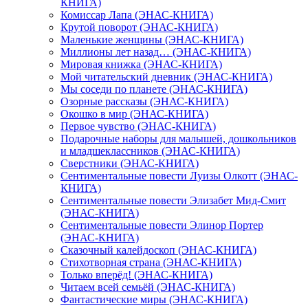
КНИГА)
Комиссар Лапа (ЭНАС-КНИГА)
Крутой поворот (ЭНАС-КНИГА)
Маленькие женщины (ЭНАС-КНИГА)
Миллионы лет назад… (ЭНАС-КНИГА)
Мировая книжка (ЭНАС-КНИГА)
Мой читательский дневник (ЭНАС-КНИГА)
Мы соседи по планете (ЭНАС-КНИГА)
Озорные рассказы (ЭНАС-КНИГА)
Окошко в мир (ЭНАС-КНИГА)
Первое чувство (ЭНАС-КНИГА)
Подарочные наборы для малышей, дошкольников
и младшеклассников (ЭНАС-КНИГА)
Сверстники (ЭНАС-КНИГА)
Сентиментальные повести Луизы Олкотт (ЭНАС-
КНИГА)
Сентиментальные повести Элизабет Мид-Смит
(ЭНАС-КНИГА)
Сентиментальные повести Элинор Портер
(ЭНАС-КНИГА)
Сказочный калейдоскоп (ЭНАС-КНИГА)
Стихотворная страна (ЭНАС-КНИГА)
Только вперёд! (ЭНАС-КНИГА)
Читаем всей семьёй (ЭНАС-КНИГА)
Фантастические миры (ЭНАС-КНИГА)