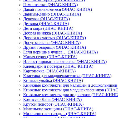
Гимназистки (ЭНАС-КНИГА)
Давай познакомимся (ЭНАС-КНИГА)
Давным-давно (ЭНАС-КНИГА)
Девочки (ЭНАС-КНИГА)
Детвора (ЭНАС-КНИГА)
Дети мира (ЭНАС-КНИГА)
Добрая книжка (ЭНАС-КНИГА)
Дорога к счастью (ЭНАС-КНИГА)
Досуг малыша (ЭНАС-КНИГА)
Друзья-товарищи (ЭНАС-КНИГА)
Если веришь в чудеса… (ЭНАС-КНИГА)
Живая серия (ЭНАС-КНИГА)
Иллюстрированная классика (ЭНАС-КНИГА)
Календари и постеры (ЭНАС-КНИГА)
Картоночка (ЭНАС-КНИГА)
Классика для младшеклассника (ЭНАС-КНИГА)
Книжка-улыбка (ЭНАС-КНИГА)
Книжные комплекты для малышей и дошкольнико
Книжные комплекты для младшеклассников (ЭНА
Книжные комплекты для подростков (ЭНАС-КНИГ
Комиссар Лапа (ЭНАС-КНИГА)
Крутой поворот (ЭНАС-КНИГА)
Маленькие женщины (ЭНАС-КНИГА)
Миллионы лет назад… (ЭНАС-КНИГА)