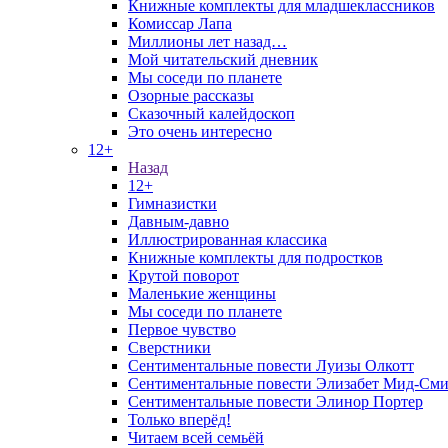
Книжные комплекты для младшеклассников
Комиссар Лапа
Миллионы лет назад…
Мой читательский дневник
Мы соседи по планете
Озорные рассказы
Сказочный калейдоскоп
Это очень интересно
12+
Назад
12+
Гимназистки
Давным-давно
Иллюстрированная классика
Книжные комплекты для подростков
Крутой поворот
Маленькие женщины
Мы соседи по планете
Первое чувство
Сверстники
Сентиментальные повести Луизы Олкотт
Сентиментальные повести Элизабет Мид-Сми
Сентиментальные повести Элинор Портер
Только вперёд!
Читаем всей семьёй