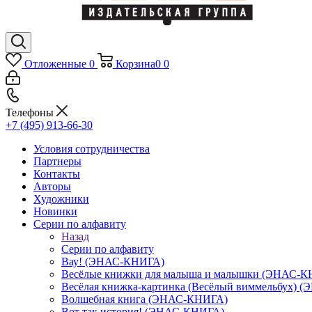
Отложенные
0
Корзина
0
0
Телефоны
+7 (495) 913-66-30
Условия сотрудничества
Партнеры
Контакты
Авторы
Художники
Новинки
Серии по алфавиту
Назад
Серии по алфавиту
Вау! (ЭНАС-КНИГА)
Весёлые книжки для малыша и малышки (ЭНАС-
Весёлая книжка-картинка (Весёлый виммельбух) 
Волшебная книга (ЭНАС-КНИГА)
Вот так история! (ЭНАС-КНИГА)