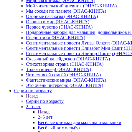
Мировая книжка (ЭНАС-КНИГА)
Мой читательский дневник (ЭНАС-КНИГА)
Мы соседи по планете (ЭНАС-КНИГА)
Озорные рассказы (ЭНАС-КНИГА)
Окошко в мир (ЭНАС-КНИГА)
Первое чувство (ЭНАС-КНИГА)
Подарочные наборы для малышей, дошкольников 
Сверстники (ЭНАС-КНИГА)
Сентиментальные повести Луизы Олкотт (ЭНАС-
Сентиментальные повести Элизабет Мид-Смит (
Сентиментальные повести Элинор Портер (ЭНАС
Сказочный калейдоскоп (ЭНАС-КНИГА)
Стихотворная страна (ЭНАС-КНИГА)
Только вперёд! (ЭНАС-КНИГА)
Читаем всей семьёй (ЭНАС-КНИГА)
Фантастические миры (ЭНАС-КНИГА)
Это очень интересно (ЭНАС-КНИГА)
Серии по возрасту
Назад
Серии по возрасту
2–5 лет
Назад
2–5 лет
Весёлые книжки для малыша и малышки
Весёлый виммельбух