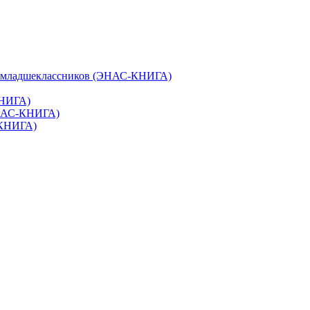
и младшеклассников (ЭНАС-КНИГА)
КНИГА)
ЭНАС-КНИГА)
-КНИГА)