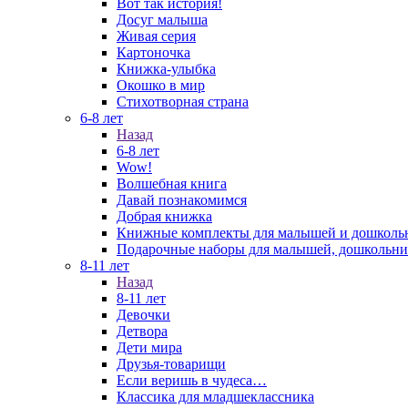
Вот так история!
Досуг малыша
Живая серия
Картоночка
Книжка-улыбка
Окошко в мир
Стихотворная страна
6-8 лет
Назад
6-8 лет
Wow!
Волшебная книга
Давай познакомимся
Добрая книжка
Книжные комплекты для малышей и дошколь
Подарочные наборы для малышей, дошкольни
8-11 лет
Назад
8-11 лет
Девочки
Детвора
Дети мира
Друзья-товарищи
Если веришь в чудеса…
Классика для младшеклассника