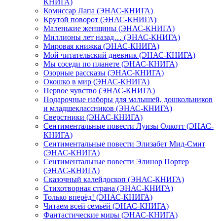
КНИГА)
Комиссар Лапа (ЭНАС-КНИГА)
Крутой поворот (ЭНАС-КНИГА)
Маленькие женщины (ЭНАС-КНИГА)
Миллионы лет назад… (ЭНАС-КНИГА)
Мировая книжка (ЭНАС-КНИГА)
Мой читательский дневник (ЭНАС-КНИГА)
Мы соседи по планете (ЭНАС-КНИГА)
Озорные рассказы (ЭНАС-КНИГА)
Окошко в мир (ЭНАС-КНИГА)
Первое чувство (ЭНАС-КНИГА)
Подарочные наборы для малышей, дошкольников
и младшеклассников (ЭНАС-КНИГА)
Сверстники (ЭНАС-КНИГА)
Сентиментальные повести Луизы Олкотт (ЭНАС-
КНИГА)
Сентиментальные повести Элизабет Мид-Смит
(ЭНАС-КНИГА)
Сентиментальные повести Элинор Портер
(ЭНАС-КНИГА)
Сказочный калейдоскоп (ЭНАС-КНИГА)
Стихотворная страна (ЭНАС-КНИГА)
Только вперёд! (ЭНАС-КНИГА)
Читаем всей семьёй (ЭНАС-КНИГА)
Фантастические миры (ЭНАС-КНИГА)