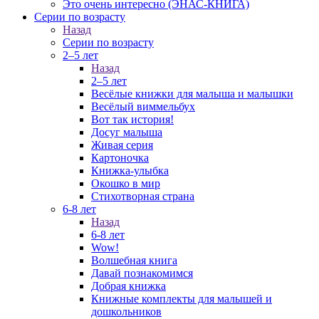
Это очень интересно (ЭНАС-КНИГА)
Серии по возрасту
Назад
Серии по возрасту
2–5 лет
Назад
2–5 лет
Весёлые книжки для малыша и малышки
Весёлый виммельбух
Вот так история!
Досуг малыша
Живая серия
Картоночка
Книжка-улыбка
Окошко в мир
Стихотворная страна
6-8 лет
Назад
6-8 лет
Wow!
Волшебная книга
Давай познакомимся
Добрая книжка
Книжные комплекты для малышей и
дошкольников