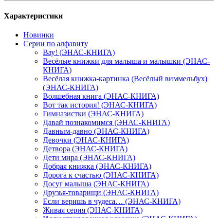
Характеристики
Новинки
Серии по алфавиту
Вау! (ЭНАС-КНИГА)
Весёлые книжки для малыша и малышки (ЭНАС-
КНИГА)
Весёлая книжка-картинка (Весёлый виммельбух)
(ЭНАС-КНИГА)
Волшебная книга (ЭНАС-КНИГА)
Вот так история! (ЭНАС-КНИГА)
Гимназистки (ЭНАС-КНИГА)
Давай познакомимся (ЭНАС-КНИГА)
Давным-давно (ЭНАС-КНИГА)
Девочки (ЭНАС-КНИГА)
Детвора (ЭНАС-КНИГА)
Дети мира (ЭНАС-КНИГА)
Добрая книжка (ЭНАС-КНИГА)
Дорога к счастью (ЭНАС-КНИГА)
Досуг малыша (ЭНАС-КНИГА)
Друзья-товарищи (ЭНАС-КНИГА)
Если веришь в чудеса… (ЭНАС-КНИГА)
Живая серия (ЭНАС-КНИГА)