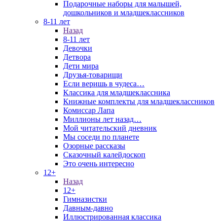
Подарочные наборы для малышей,
дошкольников и младшеклассников
8-11 лет
Назад
8-11 лет
Девочки
Детвора
Дети мира
Друзья-товарищи
Если веришь в чудеса…
Классика для младшеклассника
Книжные комплекты для младшеклассников
Комиссар Лапа
Миллионы лет назад…
Мой читательский дневник
Мы соседи по планете
Озорные рассказы
Сказочный калейдоскоп
Это очень интересно
12+
Назад
12+
Гимназистки
Давным-давно
Иллюстрированная классика