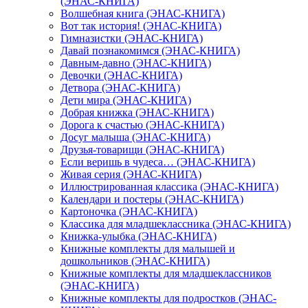
(ЭНАС-КНИГА)
Волшебная книга (ЭНАС-КНИГА)
Вот так история! (ЭНАС-КНИГА)
Гимназистки (ЭНАС-КНИГА)
Давай познакомимся (ЭНАС-КНИГА)
Давным-давно (ЭНАС-КНИГА)
Девочки (ЭНАС-КНИГА)
Детвора (ЭНАС-КНИГА)
Дети мира (ЭНАС-КНИГА)
Добрая книжка (ЭНАС-КНИГА)
Дорога к счастью (ЭНАС-КНИГА)
Досуг малыша (ЭНАС-КНИГА)
Друзья-товарищи (ЭНАС-КНИГА)
Если веришь в чудеса… (ЭНАС-КНИГА)
Живая серия (ЭНАС-КНИГА)
Иллюстрированная классика (ЭНАС-КНИГА)
Календари и постеры (ЭНАС-КНИГА)
Картоночка (ЭНАС-КНИГА)
Классика для младшеклассника (ЭНАС-КНИГА)
Книжка-улыбка (ЭНАС-КНИГА)
Книжные комплекты для малышей и
дошкольников (ЭНАС-КНИГА)
Книжные комплекты для младшеклассников
(ЭНАС-КНИГА)
Книжные комплекты для подростков (ЭНАС-