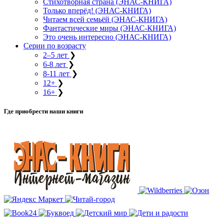
Стихотворная страна (ЭНАС-КНИГА)
Только вперёд! (ЭНАС-КНИГА)
Читаем всей семьёй (ЭНАС-КНИГА)
Фантастические миры (ЭНАС-КНИГА)
Это очень интересно (ЭНАС-КНИГА)
Серии по возрасту
2–5 лет
❯
6-8 лет
❯
8-11 лет
❯
12+
❯
16+
❯
Где приобрести наши книги