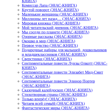
КНИГА)
Комиссар Лапа (ЭНАС-КНИГА)
Крутой поворот (ЭНАС-КНИГА)
Маленькие женщины (ЭНАС-КНИГА)
Миллионы лет назад… (ЭНАС-КНИГА)
Мировая книжка (ЭНАС-КНИГА)
Мой читательский дневник (ЭНАС-КНИГА)
Мы соседи по планете (ЭНАС-КНИГА)
Озорные рассказы (ЭНАС-КНИГА)
Окошко в мир (ЭНАС-КНИГА)
Первое чувство (ЭНАС-КНИГА)
Подарочные наборы для малышей, дошкольников
и младшеклассников (ЭНАС-КНИГА)
Сверстники (ЭНАС-КНИГА)
Сентиментальные повести Луизы Олкотт (ЭНАС-
КНИГА)
Сентиментальные повести Элизабет Мид-Смит
(ЭНАС-КНИГА)
Сентиментальные повести Элинор Портер
(ЭНАС-КНИГА)
Сказочный калейдоскоп (ЭНАС-КНИГА)
Стихотворная страна (ЭНАС-КНИГА)
Только вперёд! (ЭНАС-КНИГА)
Читаем всей семьёй (ЭНАС-КНИГА)
Фантастические миры (ЭНАС-КНИГА)