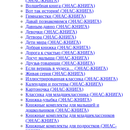
(ЭНАС-КНИГА)
Волшебная книга (ЭНАС-КНИГА)
Вот так история! (ЭНАС-КНИГА)
Гимназистки (ЭНАС-КНИГА)
Давай познакомимся (ЭНАС-КНИГА)
Давным-давно (ЭНАС-КНИГА)
Девочки (ЭНАС-КНИГА)
Детвора (ЭНАС-КНИГА)
Дети мира (ЭНАС-КНИГА)
Добрая книжка (ЭНАС-КНИГА)
Дорога к счастью (ЭНАС-КНИГА)
Досуг малыша (ЭНАС-КНИГА)
Друзья-товарищи (ЭНАС-КНИГА)
Если веришь в чудеса… (ЭНАС-КНИГА)
Живая серия (ЭНАС-КНИГА)
Иллюстрированная классика (ЭНАС-КНИГА)
Календари и постеры (ЭНАС-КНИГА)
Картоночка (ЭНАС-КНИГА)
Классика для младшеклассника (ЭНАС-КНИГА)
Книжка-улыбка (ЭНАС-КНИГА)
Книжные комплекты для малышей и
дошкольников (ЭНАС-КНИГА)
Книжные комплекты для младшеклассников
(ЭНАС-КНИГА)
Книжные комплекты для подростков (ЭНАС-