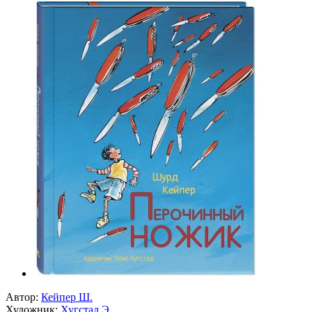
Автор:
Кейпер Ш.
Художник:
Хугстад Э.