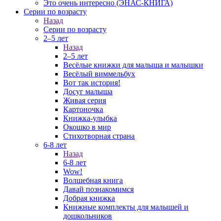
Это очень интересно (ЭНАС-КНИГА)
Серии по возрасту
Назад
Серии по возрасту
2–5 лет
Назад
2–5 лет
Весёлые книжки для малыша и малышки
Весёлый виммельбух
Вот так история!
Досуг малыша
Живая серия
Картоночка
Книжка-улыбка
Окошко в мир
Стихотворная страна
6-8 лет
Назад
6-8 лет
Wow!
Волшебная книга
Давай познакомимся
Добрая книжка
Книжные комплекты для малышей и
дошкольников