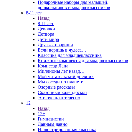
Подарочные наборы для малышей,
дошкольников и младшеклассников
8-11 лет
Назад
8-11 лет
Девочки
Детвора
Дети мира
Друзья-товарищи
Если веришь в чудеса…
Классика для младшеклассника
Книжные комплекты для младшеклассников
Комиссар Лапа
Миллионы лет назад…
Мой читательский дневник
Мы соседи по планете
Озорные рассказы
Сказочный калейдоскоп
Это очень интересно
12+
Назад
12+
Гимназистки
Давным-давно
Иллюстрированная классика