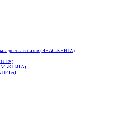
и младшеклассников (ЭНАС-КНИГА)
КНИГА)
ЭНАС-КНИГА)
-КНИГА)