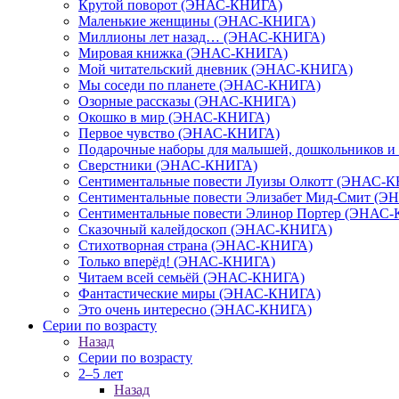
Крутой поворот (ЭНАС-КНИГА)
Маленькие женщины (ЭНАС-КНИГА)
Миллионы лет назад… (ЭНАС-КНИГА)
Мировая книжка (ЭНАС-КНИГА)
Мой читательский дневник (ЭНАС-КНИГА)
Мы соседи по планете (ЭНАС-КНИГА)
Озорные рассказы (ЭНАС-КНИГА)
Окошко в мир (ЭНАС-КНИГА)
Первое чувство (ЭНАС-КНИГА)
Подарочные наборы для малышей, дошкольников 
Сверстники (ЭНАС-КНИГА)
Сентиментальные повести Луизы Олкотт (ЭНАС-
Сентиментальные повести Элизабет Мид-Смит (
Сентиментальные повести Элинор Портер (ЭНАС
Сказочный калейдоскоп (ЭНАС-КНИГА)
Стихотворная страна (ЭНАС-КНИГА)
Только вперёд! (ЭНАС-КНИГА)
Читаем всей семьёй (ЭНАС-КНИГА)
Фантастические миры (ЭНАС-КНИГА)
Это очень интересно (ЭНАС-КНИГА)
Серии по возрасту
Назад
Серии по возрасту
2–5 лет
Назад