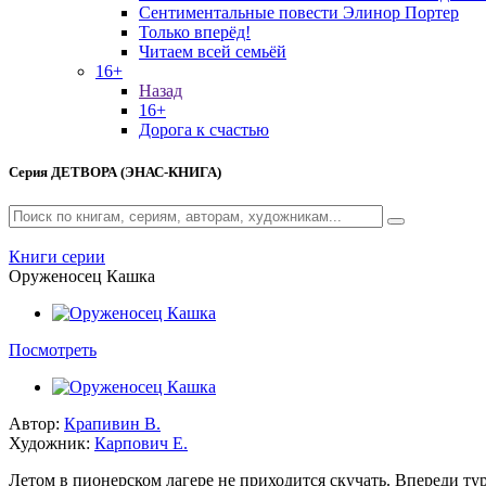
Сентиментальные повести Элинор Портер
Только вперёд!
Читаем всей семьёй
16+
Назад
16+
Дорога к счастью
Серия
ДЕТВОРА (ЭНАС-КНИГА)
Книги серии
Оруженосец Кашка
Посмотреть
Автор:
Крапивин В.
Художник:
Карпович Е.
Летом в пионерском лагере не приходится скучать. Впереди ту