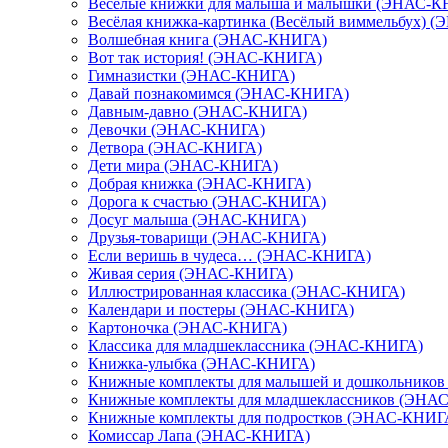
Весёлые книжки для малыша и малышки (ЭНАС-
Весёлая книжка-картинка (Весёлый виммельбух) 
Волшебная книга (ЭНАС-КНИГА)
Вот так история! (ЭНАС-КНИГА)
Гимназистки (ЭНАС-КНИГА)
Давай познакомимся (ЭНАС-КНИГА)
Давным-давно (ЭНАС-КНИГА)
Девочки (ЭНАС-КНИГА)
Детвора (ЭНАС-КНИГА)
Дети мира (ЭНАС-КНИГА)
Добрая книжка (ЭНАС-КНИГА)
Дорога к счастью (ЭНАС-КНИГА)
Досуг малыша (ЭНАС-КНИГА)
Друзья-товарищи (ЭНАС-КНИГА)
Если веришь в чудеса… (ЭНАС-КНИГА)
Живая серия (ЭНАС-КНИГА)
Иллюстрированная классика (ЭНАС-КНИГА)
Календари и постеры (ЭНАС-КНИГА)
Картоночка (ЭНАС-КНИГА)
Классика для младшеклассника (ЭНАС-КНИГА)
Книжка-улыбка (ЭНАС-КНИГА)
Книжные комплекты для малышей и дошкольнико
Книжные комплекты для младшеклассников (ЭНА
Книжные комплекты для подростков (ЭНАС-КНИГ
Комиссар Лапа (ЭНАС-КНИГА)