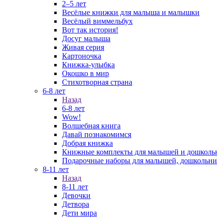
2–5 лет
Весёлые книжки для малыша и малышки
Весёлый виммельбух
Вот так история!
Досуг малыша
Живая серия
Картоночка
Книжка-улыбка
Окошко в мир
Стихотворная страна
6-8 лет
Назад
6-8 лет
Wow!
Волшебная книга
Давай познакомимся
Добрая книжка
Книжные комплекты для малышей и дошколь
Подарочные наборы для малышей, дошкольни
8-11 лет
Назад
8-11 лет
Девочки
Детвора
Дети мира