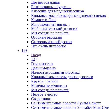
Друзья-товарищи
Если веришь в чудеса…
Классика для младшеклассника
Книжные комплекты для младшеклассников
Комиссар Лапа
Миллионы лет назад…
Мой читательский дневник
Мы соседи по планете
Озорные рассказы
Сказочный калейдоскоп
Это очень интересно
12+
Назад
12+
Гимназистки
Давным-давно
Иллюстрированная классика
Книжные комплекты для подростков
Крутой поворот
Маленькие женщины
Мы соседи по планете
Первое чувство
Сверстники
Сентиментальные повести Луизы Олкотт
Сентиментальные повести Элизабет Мид-Сми