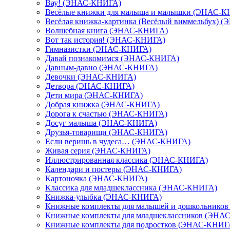
Вау! (ЭНАС-КНИГА)
Весёлые книжки для малыша и малышки (ЭНАС-
Весёлая книжка-картинка (Весёлый виммельбух) 
Волшебная книга (ЭНАС-КНИГА)
Вот так история! (ЭНАС-КНИГА)
Гимназистки (ЭНАС-КНИГА)
Давай познакомимся (ЭНАС-КНИГА)
Давным-давно (ЭНАС-КНИГА)
Девочки (ЭНАС-КНИГА)
Детвора (ЭНАС-КНИГА)
Дети мира (ЭНАС-КНИГА)
Добрая книжка (ЭНАС-КНИГА)
Дорога к счастью (ЭНАС-КНИГА)
Досуг малыша (ЭНАС-КНИГА)
Друзья-товарищи (ЭНАС-КНИГА)
Если веришь в чудеса… (ЭНАС-КНИГА)
Живая серия (ЭНАС-КНИГА)
Иллюстрированная классика (ЭНАС-КНИГА)
Календари и постеры (ЭНАС-КНИГА)
Картоночка (ЭНАС-КНИГА)
Классика для младшеклассника (ЭНАС-КНИГА)
Книжка-улыбка (ЭНАС-КНИГА)
Книжные комплекты для малышей и дошкольнико
Книжные комплекты для младшеклассников (ЭНА
Книжные комплекты для подростков (ЭНАС-КНИГ