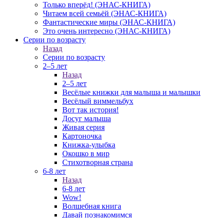
Только вперёд! (ЭНАС-КНИГА)
Читаем всей семьёй (ЭНАС-КНИГА)
Фантастические миры (ЭНАС-КНИГА)
Это очень интересно (ЭНАС-КНИГА)
Серии по возрасту
Назад
Серии по возрасту
2–5 лет
Назад
2–5 лет
Весёлые книжки для малыша и малышки
Весёлый виммельбух
Вот так история!
Досуг малыша
Живая серия
Картоночка
Книжка-улыбка
Окошко в мир
Стихотворная страна
6-8 лет
Назад
6-8 лет
Wow!
Волшебная книга
Давай познакомимся