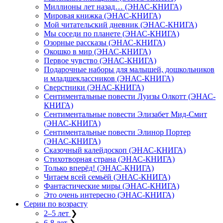
Миллионы лет назад… (ЭНАС-КНИГА)
Мировая книжка (ЭНАС-КНИГА)
Мой читательский дневник (ЭНАС-КНИГА)
Мы соседи по планете (ЭНАС-КНИГА)
Озорные рассказы (ЭНАС-КНИГА)
Окошко в мир (ЭНАС-КНИГА)
Первое чувство (ЭНАС-КНИГА)
Подарочные наборы для малышей, дошкольников
и младшеклассников (ЭНАС-КНИГА)
Сверстники (ЭНАС-КНИГА)
Сентиментальные повести Луизы Олкотт (ЭНАС-
КНИГА)
Сентиментальные повести Элизабет Мид-Смит
(ЭНАС-КНИГА)
Сентиментальные повести Элинор Портер
(ЭНАС-КНИГА)
Сказочный калейдоскоп (ЭНАС-КНИГА)
Стихотворная страна (ЭНАС-КНИГА)
Только вперёд! (ЭНАС-КНИГА)
Читаем всей семьёй (ЭНАС-КНИГА)
Фантастические миры (ЭНАС-КНИГА)
Это очень интересно (ЭНАС-КНИГА)
Серии по возрасту
2–5 лет
❯
6-8 лет
❯