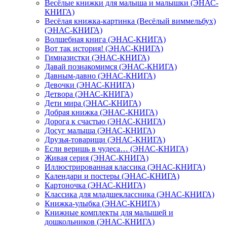
Весёлые книжки для малыша и малышки (ЭНАС-
КНИГА)
Весёлая книжка-картинка (Весёлый виммельбух)
(ЭНАС-КНИГА)
Волшебная книга (ЭНАС-КНИГА)
Вот так история! (ЭНАС-КНИГА)
Гимназистки (ЭНАС-КНИГА)
Давай познакомимся (ЭНАС-КНИГА)
Давным-давно (ЭНАС-КНИГА)
Девочки (ЭНАС-КНИГА)
Детвора (ЭНАС-КНИГА)
Дети мира (ЭНАС-КНИГА)
Добрая книжка (ЭНАС-КНИГА)
Дорога к счастью (ЭНАС-КНИГА)
Досуг малыша (ЭНАС-КНИГА)
Друзья-товарищи (ЭНАС-КНИГА)
Если веришь в чудеса… (ЭНАС-КНИГА)
Живая серия (ЭНАС-КНИГА)
Иллюстрированная классика (ЭНАС-КНИГА)
Календари и постеры (ЭНАС-КНИГА)
Картоночка (ЭНАС-КНИГА)
Классика для младшеклассника (ЭНАС-КНИГА)
Книжка-улыбка (ЭНАС-КНИГА)
Книжные комплекты для малышей и
дошкольников (ЭНАС-КНИГА)