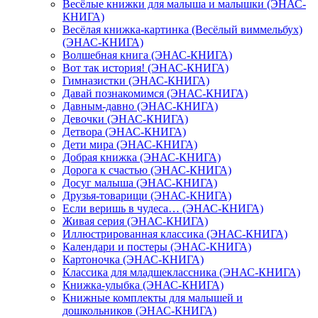
Весёлые книжки для малыша и малышки (ЭНАС-
КНИГА)
Весёлая книжка-картинка (Весёлый виммельбух)
(ЭНАС-КНИГА)
Волшебная книга (ЭНАС-КНИГА)
Вот так история! (ЭНАС-КНИГА)
Гимназистки (ЭНАС-КНИГА)
Давай познакомимся (ЭНАС-КНИГА)
Давным-давно (ЭНАС-КНИГА)
Девочки (ЭНАС-КНИГА)
Детвора (ЭНАС-КНИГА)
Дети мира (ЭНАС-КНИГА)
Добрая книжка (ЭНАС-КНИГА)
Дорога к счастью (ЭНАС-КНИГА)
Досуг малыша (ЭНАС-КНИГА)
Друзья-товарищи (ЭНАС-КНИГА)
Если веришь в чудеса… (ЭНАС-КНИГА)
Живая серия (ЭНАС-КНИГА)
Иллюстрированная классика (ЭНАС-КНИГА)
Календари и постеры (ЭНАС-КНИГА)
Картоночка (ЭНАС-КНИГА)
Классика для младшеклассника (ЭНАС-КНИГА)
Книжка-улыбка (ЭНАС-КНИГА)
Книжные комплекты для малышей и
дошкольников (ЭНАС-КНИГА)