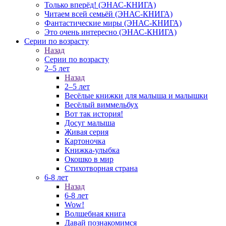
Только вперёд! (ЭНАС-КНИГА)
Читаем всей семьёй (ЭНАС-КНИГА)
Фантастические миры (ЭНАС-КНИГА)
Это очень интересно (ЭНАС-КНИГА)
Серии по возрасту
Назад
Серии по возрасту
2–5 лет
Назад
2–5 лет
Весёлые книжки для малыша и малышки
Весёлый виммельбух
Вот так история!
Досуг малыша
Живая серия
Картоночка
Книжка-улыбка
Окошко в мир
Стихотворная страна
6-8 лет
Назад
6-8 лет
Wow!
Волшебная книга
Давай познакомимся