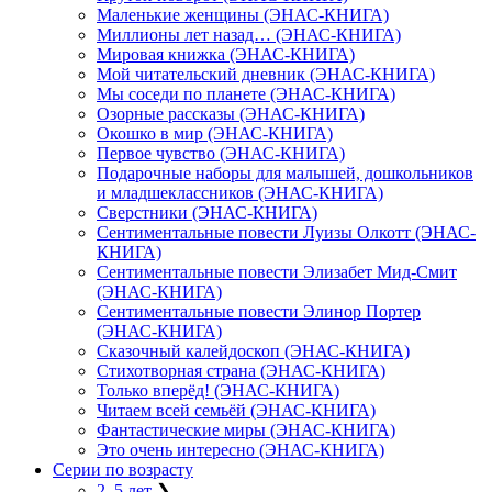
Маленькие женщины (ЭНАС-КНИГА)
Миллионы лет назад… (ЭНАС-КНИГА)
Мировая книжка (ЭНАС-КНИГА)
Мой читательский дневник (ЭНАС-КНИГА)
Мы соседи по планете (ЭНАС-КНИГА)
Озорные рассказы (ЭНАС-КНИГА)
Окошко в мир (ЭНАС-КНИГА)
Первое чувство (ЭНАС-КНИГА)
Подарочные наборы для малышей, дошкольников
и младшеклассников (ЭНАС-КНИГА)
Сверстники (ЭНАС-КНИГА)
Сентиментальные повести Луизы Олкотт (ЭНАС-
КНИГА)
Сентиментальные повести Элизабет Мид-Смит
(ЭНАС-КНИГА)
Сентиментальные повести Элинор Портер
(ЭНАС-КНИГА)
Сказочный калейдоскоп (ЭНАС-КНИГА)
Стихотворная страна (ЭНАС-КНИГА)
Только вперёд! (ЭНАС-КНИГА)
Читаем всей семьёй (ЭНАС-КНИГА)
Фантастические миры (ЭНАС-КНИГА)
Это очень интересно (ЭНАС-КНИГА)
Серии по возрасту
2–5 лет
❯