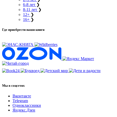
6-8 лет
❯
8-11 лет
❯
12+
❯
16+
❯
Где приобрести наши книги
Мы в соцсетях
Вконтакте
Telegram
Одноклассники
Яндекс.Дзен