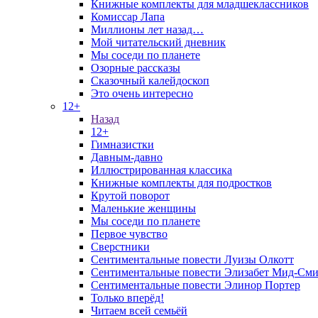
Книжные комплекты для младшеклассников
Комиссар Лапа
Миллионы лет назад…
Мой читательский дневник
Мы соседи по планете
Озорные рассказы
Сказочный калейдоскоп
Это очень интересно
12+
Назад
12+
Гимназистки
Давным-давно
Иллюстрированная классика
Книжные комплекты для подростков
Крутой поворот
Маленькие женщины
Мы соседи по планете
Первое чувство
Сверстники
Сентиментальные повести Луизы Олкотт
Сентиментальные повести Элизабет Мид-Сми
Сентиментальные повести Элинор Портер
Только вперёд!
Читаем всей семьёй