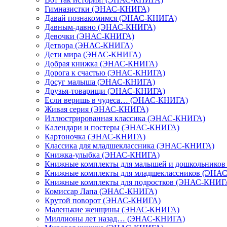
Гимназистки (ЭНАС-КНИГА)
Давай познакомимся (ЭНАС-КНИГА)
Давным-давно (ЭНАС-КНИГА)
Девочки (ЭНАС-КНИГА)
Детвора (ЭНАС-КНИГА)
Дети мира (ЭНАС-КНИГА)
Добрая книжка (ЭНАС-КНИГА)
Дорога к счастью (ЭНАС-КНИГА)
Досуг малыша (ЭНАС-КНИГА)
Друзья-товарищи (ЭНАС-КНИГА)
Если веришь в чудеса… (ЭНАС-КНИГА)
Живая серия (ЭНАС-КНИГА)
Иллюстрированная классика (ЭНАС-КНИГА)
Календари и постеры (ЭНАС-КНИГА)
Картоночка (ЭНАС-КНИГА)
Классика для младшеклассника (ЭНАС-КНИГА)
Книжка-улыбка (ЭНАС-КНИГА)
Книжные комплекты для малышей и дошкольнико
Книжные комплекты для младшеклассников (ЭНА
Книжные комплекты для подростков (ЭНАС-КНИГ
Комиссар Лапа (ЭНАС-КНИГА)
Крутой поворот (ЭНАС-КНИГА)
Маленькие женщины (ЭНАС-КНИГА)
Миллионы лет назад… (ЭНАС-КНИГА)