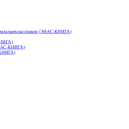
и младшеклассников (ЭНАС-КНИГА)
КНИГА)
ЭНАС-КНИГА)
-КНИГА)