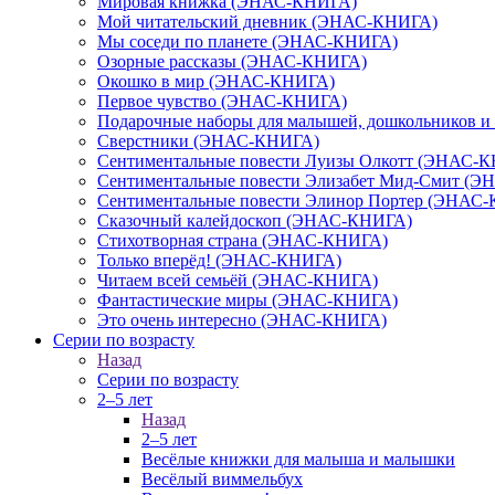
Мировая книжка (ЭНАС-КНИГА)
Мой читательский дневник (ЭНАС-КНИГА)
Мы соседи по планете (ЭНАС-КНИГА)
Озорные рассказы (ЭНАС-КНИГА)
Окошко в мир (ЭНАС-КНИГА)
Первое чувство (ЭНАС-КНИГА)
Подарочные наборы для малышей, дошкольников 
Сверстники (ЭНАС-КНИГА)
Сентиментальные повести Луизы Олкотт (ЭНАС-
Сентиментальные повести Элизабет Мид-Смит (
Сентиментальные повести Элинор Портер (ЭНАС
Сказочный калейдоскоп (ЭНАС-КНИГА)
Стихотворная страна (ЭНАС-КНИГА)
Только вперёд! (ЭНАС-КНИГА)
Читаем всей семьёй (ЭНАС-КНИГА)
Фантастические миры (ЭНАС-КНИГА)
Это очень интересно (ЭНАС-КНИГА)
Серии по возрасту
Назад
Серии по возрасту
2–5 лет
Назад
2–5 лет
Весёлые книжки для малыша и малышки
Весёлый виммельбух