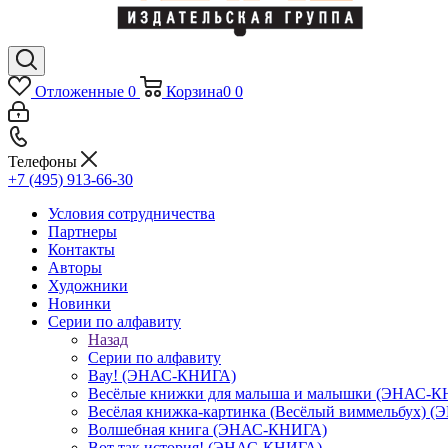
Отложенные
0
Корзина
0
0
Телефоны
+7 (495) 913-66-30
Условия сотрудничества
Партнеры
Контакты
Авторы
Художники
Новинки
Серии по алфавиту
Назад
Серии по алфавиту
Вау! (ЭНАС-КНИГА)
Весёлые книжки для малыша и малышки (ЭНАС-
Весёлая книжка-картинка (Весёлый виммельбух) 
Волшебная книга (ЭНАС-КНИГА)
Вот так история! (ЭНАС-КНИГА)