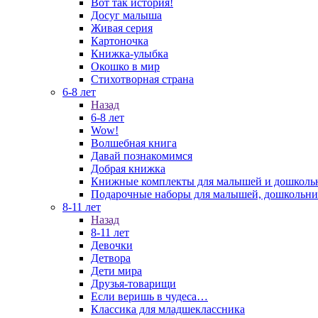
Вот так история!
Досуг малыша
Живая серия
Картоночка
Книжка-улыбка
Окошко в мир
Стихотворная страна
6-8 лет
Назад
6-8 лет
Wow!
Волшебная книга
Давай познакомимся
Добрая книжка
Книжные комплекты для малышей и дошколь
Подарочные наборы для малышей, дошкольни
8-11 лет
Назад
8-11 лет
Девочки
Детвора
Дети мира
Друзья-товарищи
Если веришь в чудеса…
Классика для младшеклассника