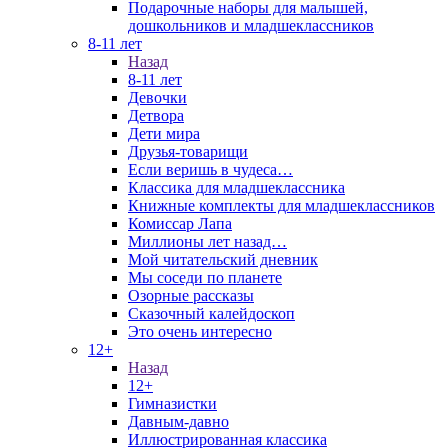
Подарочные наборы для малышей,
дошкольников и младшеклассников
8-11 лет
Назад
8-11 лет
Девочки
Детвора
Дети мира
Друзья-товарищи
Если веришь в чудеса…
Классика для младшеклассника
Книжные комплекты для младшеклассников
Комиссар Лапа
Миллионы лет назад…
Мой читательский дневник
Мы соседи по планете
Озорные рассказы
Сказочный калейдоскоп
Это очень интересно
12+
Назад
12+
Гимназистки
Давным-давно
Иллюстрированная классика