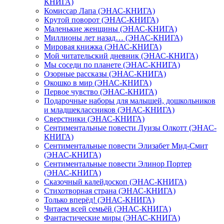
КНИГА)
Комиссар Лапа (ЭНАС-КНИГА)
Крутой поворот (ЭНАС-КНИГА)
Маленькие женщины (ЭНАС-КНИГА)
Миллионы лет назад… (ЭНАС-КНИГА)
Мировая книжка (ЭНАС-КНИГА)
Мой читательский дневник (ЭНАС-КНИГА)
Мы соседи по планете (ЭНАС-КНИГА)
Озорные рассказы (ЭНАС-КНИГА)
Окошко в мир (ЭНАС-КНИГА)
Первое чувство (ЭНАС-КНИГА)
Подарочные наборы для малышей, дошкольников
и младшеклассников (ЭНАС-КНИГА)
Сверстники (ЭНАС-КНИГА)
Сентиментальные повести Луизы Олкотт (ЭНАС-
КНИГА)
Сентиментальные повести Элизабет Мид-Смит
(ЭНАС-КНИГА)
Сентиментальные повести Элинор Портер
(ЭНАС-КНИГА)
Сказочный калейдоскоп (ЭНАС-КНИГА)
Стихотворная страна (ЭНАС-КНИГА)
Только вперёд! (ЭНАС-КНИГА)
Читаем всей семьёй (ЭНАС-КНИГА)
Фантастические миры (ЭНАС-КНИГА)