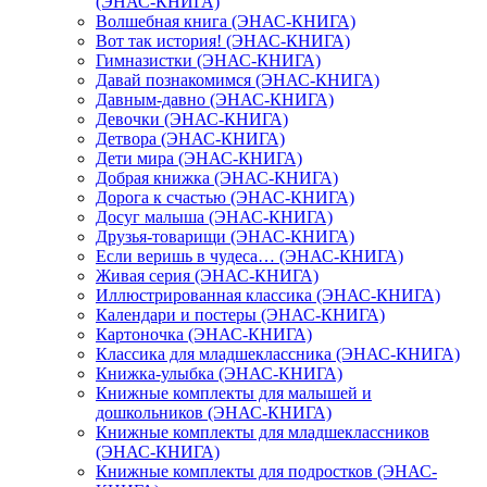
(ЭНАС-КНИГА)
Волшебная книга (ЭНАС-КНИГА)
Вот так история! (ЭНАС-КНИГА)
Гимназистки (ЭНАС-КНИГА)
Давай познакомимся (ЭНАС-КНИГА)
Давным-давно (ЭНАС-КНИГА)
Девочки (ЭНАС-КНИГА)
Детвора (ЭНАС-КНИГА)
Дети мира (ЭНАС-КНИГА)
Добрая книжка (ЭНАС-КНИГА)
Дорога к счастью (ЭНАС-КНИГА)
Досуг малыша (ЭНАС-КНИГА)
Друзья-товарищи (ЭНАС-КНИГА)
Если веришь в чудеса… (ЭНАС-КНИГА)
Живая серия (ЭНАС-КНИГА)
Иллюстрированная классика (ЭНАС-КНИГА)
Календари и постеры (ЭНАС-КНИГА)
Картоночка (ЭНАС-КНИГА)
Классика для младшеклассника (ЭНАС-КНИГА)
Книжка-улыбка (ЭНАС-КНИГА)
Книжные комплекты для малышей и
дошкольников (ЭНАС-КНИГА)
Книжные комплекты для младшеклассников
(ЭНАС-КНИГА)
Книжные комплекты для подростков (ЭНАС-