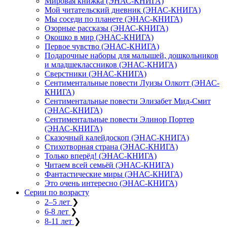
Мировая книжка (ЭНАС-КНИГА)
Мой читательский дневник (ЭНАС-КНИГА)
Мы соседи по планете (ЭНАС-КНИГА)
Озорные рассказы (ЭНАС-КНИГА)
Окошко в мир (ЭНАС-КНИГА)
Первое чувство (ЭНАС-КНИГА)
Подарочные наборы для малышей, дошкольников
и младшеклассников (ЭНАС-КНИГА)
Сверстники (ЭНАС-КНИГА)
Сентиментальные повести Луизы Олкотт (ЭНАС-
КНИГА)
Сентиментальные повести Элизабет Мид-Смит
(ЭНАС-КНИГА)
Сентиментальные повести Элинор Портер
(ЭНАС-КНИГА)
Сказочный калейдоскоп (ЭНАС-КНИГА)
Стихотворная страна (ЭНАС-КНИГА)
Только вперёд! (ЭНАС-КНИГА)
Читаем всей семьёй (ЭНАС-КНИГА)
Фантастические миры (ЭНАС-КНИГА)
Это очень интересно (ЭНАС-КНИГА)
Серии по возрасту
2–5 лет
❯
6-8 лет
❯
8-11 лет
❯