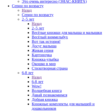
Это очень интересно (ЭНАС-КНИГА)
Серии по возрасту
Назад
Серии по возрасту
2–5 лет
Назад
2–5 лет
Весёлые книжки для малыша и малышки
Весёлый виммельбух
Вот так история!
Досуг малыша
Живая серия
Картоночка
Книжка-улыбка
Окошко в мир
Стихотворная страна
6-8 лет
Назад
6-8 лет
Wow!
Волшебная книга
Давай познакомимся
Добрая книжка
Книжные комплекты для малышей и
дошкольников