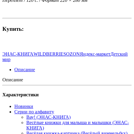
Переплет / 120 с. / Формат 220 × 280 мм
Купить:
ЭНАС-КНИГА
WILDBERRIES
OZON
Яндекс-маркет
Детский
мир
Описание
Описание
Характеристики
Новинки
Серии по алфавиту
Вау! (ЭНАС-КНИГА)
Весёлые книжки для малыша и малышки (ЭНАС-
КНИГА)
Весёлая книжка-картинка (Весёлый виммельбух)