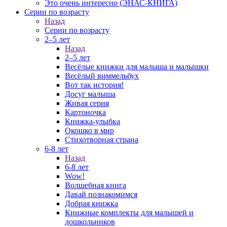
Это очень интересно (ЭНАС-КНИГА)
Серии по возрасту
Назад
Серии по возрасту
2–5 лет
Назад
2–5 лет
Весёлые книжки для малыша и малышки
Весёлый виммельбух
Вот так история!
Досуг малыша
Живая серия
Картоночка
Книжка-улыбка
Окошко в мир
Стихотворная страна
6-8 лет
Назад
6-8 лет
Wow!
Волшебная книга
Давай познакомимся
Добрая книжка
Книжные комплекты для малышей и
дошкольников