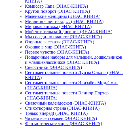
КНИГА)
Комиссар Лапа (ЭНАС-КНИГА)
Крутой поворот (ЭНАС-КНИГА)
Маленькие женщины (ЭНАС-КНИГА)
Миллионы лет назад… (ЭНАС-КНИГА)
Мировая книжка (ЭНАС-КНИГА)
Мой читательский дневник (ЭНАС-КНИГА)
Мы соседи по планете (ЭНАС-КНИГА)
Озорные рассказы (ЭНАС-КНИГА)
Окошко в мир (ЭНАС-КНИГА)
Первое чувство (ЭНАС-КНИГА)
Подарочные наборы для малышей, дошкольников
и младшеклассников (ЭНАС-КНИГА)
Сверстники (ЭНАС-КНИГА)
Сентиментальные повести Луизы Олкотт (ЭНАС-
КНИГА)
Сентиментальные повести Элизабет Мид-Смит
(ЭНАС-КНИГА)
Сентиментальные повести Элинор Портер
(ЭНАС-КНИГА)
Сказочный калейдоскоп (ЭНАС-КНИГА)
Стихотворная страна (ЭНАС-КНИГА)
Только вперёд! (ЭНАС-КНИГА)
Читаем всей семьёй (ЭНАС-КНИГА)
Фантастические миры (ЭНАС-КНИГА)