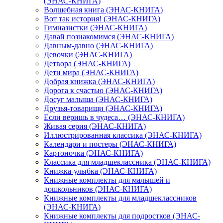
(ЭНАС-КНИГА)
Волшебная книга (ЭНАС-КНИГА)
Вот так история! (ЭНАС-КНИГА)
Гимназистки (ЭНАС-КНИГА)
Давай познакомимся (ЭНАС-КНИГА)
Давным-давно (ЭНАС-КНИГА)
Девочки (ЭНАС-КНИГА)
Детвора (ЭНАС-КНИГА)
Дети мира (ЭНАС-КНИГА)
Добрая книжка (ЭНАС-КНИГА)
Дорога к счастью (ЭНАС-КНИГА)
Досуг малыша (ЭНАС-КНИГА)
Друзья-товарищи (ЭНАС-КНИГА)
Если веришь в чудеса… (ЭНАС-КНИГА)
Живая серия (ЭНАС-КНИГА)
Иллюстрированная классика (ЭНАС-КНИГА)
Календари и постеры (ЭНАС-КНИГА)
Картоночка (ЭНАС-КНИГА)
Классика для младшеклассника (ЭНАС-КНИГА)
Книжка-улыбка (ЭНАС-КНИГА)
Книжные комплекты для малышей и
дошкольников (ЭНАС-КНИГА)
Книжные комплекты для младшеклассников
(ЭНАС-КНИГА)
Книжные комплекты для подростков (ЭНАС-