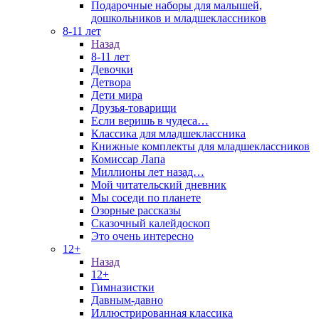
Подарочные наборы для малышей,
дошкольников и младшеклассников
8-11 лет
Назад
8-11 лет
Девочки
Детвора
Дети мира
Друзья-товарищи
Если веришь в чудеса…
Классика для младшеклассника
Книжные комплекты для младшеклассников
Комиссар Лапа
Миллионы лет назад…
Мой читательский дневник
Мы соседи по планете
Озорные рассказы
Сказочный калейдоскоп
Это очень интересно
12+
Назад
12+
Гимназистки
Давным-давно
Иллюстрированная классика