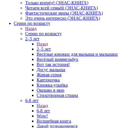
Только вперёд! (ЭНАС-КНИГА)
Читаем всей семьёй (ЭНАС-КНИГА)
Фантастические миры (ЭНАС-КНИГА)
Это очень интересно (ЭНАС-КНИГА)
Серии по возрасту
Назад
Серии по возрасту
2–5 лет
Назад
2–5 лет
Весёлые книжки для малыша и малышки
Весёлый виммельбух
Вот так история!
Досуг малыша
Живая серия
Картоночка
Книжка-улыбка
Окошко в мир
Стихотворная страна
6-8 лет
Назад
6-8 лет
Wow!
Волшебная книга
Давай познакомимся