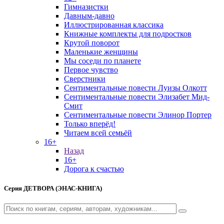
Гимназистки
Давным-давно
Иллюстрированная классика
Книжные комплекты для подростков
Крутой поворот
Маленькие женщины
Мы соседи по планете
Первое чувство
Сверстники
Сентиментальные повести Луизы Олкотт
Сентиментальные повести Элизабет Мид-
Смит
Сентиментальные повести Элинор Портер
Только вперёд!
Читаем всей семьёй
16+
Назад
16+
Дорога к счастью
Серия
ДЕТВОРА (ЭНАС-КНИГА)