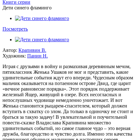
Книги серии
Дети синего фламинго
Посмотреть
Автор:
Крапивин В.
Художник:
Панин Н.
Играя с друзьями в войну и размахивая деревянным мечом,
пятиклассник Женька Ушаков не мог и представить, какие
удивительные события ждут его впереди. Чудесным образом
мальчик оказывается на потаенном острове Двид, где царит
«вечное равновесие порядка». Этот порядок поддерживает
железный Ящер, живущий в озере. Всех несогласных и
непослушных чудовище немедленно уничтожает. И вот
Женька становится рыцарем-спасителем, который должен
вступить в схватку со злом. Да только в одиночку не стоит и
браться за такую задачу! В увлекательной и поучительной
повести-сказке Владислава Крапивина множество
удивительных событий, но самое главное чудо – это верная
дружба, благородство и чувство долга. Именно эти качества
превращают обычных мальчишек в настоящих героев.