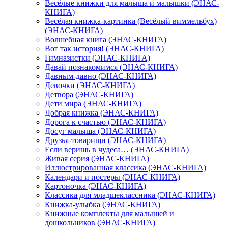
Весёлые книжки для малыша и малышки (ЭНАС-
КНИГА)
Весёлая книжка-картинка (Весёлый виммельбух)
(ЭНАС-КНИГА)
Волшебная книга (ЭНАС-КНИГА)
Вот так история! (ЭНАС-КНИГА)
Гимназистки (ЭНАС-КНИГА)
Давай познакомимся (ЭНАС-КНИГА)
Давным-давно (ЭНАС-КНИГА)
Девочки (ЭНАС-КНИГА)
Детвора (ЭНАС-КНИГА)
Дети мира (ЭНАС-КНИГА)
Добрая книжка (ЭНАС-КНИГА)
Дорога к счастью (ЭНАС-КНИГА)
Досуг малыша (ЭНАС-КНИГА)
Друзья-товарищи (ЭНАС-КНИГА)
Если веришь в чудеса… (ЭНАС-КНИГА)
Живая серия (ЭНАС-КНИГА)
Иллюстрированная классика (ЭНАС-КНИГА)
Календари и постеры (ЭНАС-КНИГА)
Картоночка (ЭНАС-КНИГА)
Классика для младшеклассника (ЭНАС-КНИГА)
Книжка-улыбка (ЭНАС-КНИГА)
Книжные комплекты для малышей и
дошкольников (ЭНАС-КНИГА)