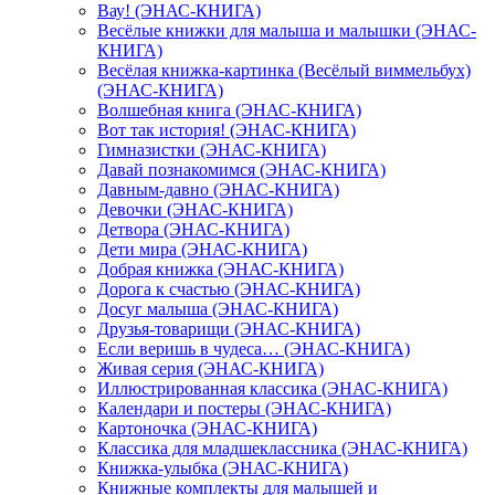
Вау! (ЭНАС-КНИГА)
Весёлые книжки для малыша и малышки (ЭНАС-
КНИГА)
Весёлая книжка-картинка (Весёлый виммельбух)
(ЭНАС-КНИГА)
Волшебная книга (ЭНАС-КНИГА)
Вот так история! (ЭНАС-КНИГА)
Гимназистки (ЭНАС-КНИГА)
Давай познакомимся (ЭНАС-КНИГА)
Давным-давно (ЭНАС-КНИГА)
Девочки (ЭНАС-КНИГА)
Детвора (ЭНАС-КНИГА)
Дети мира (ЭНАС-КНИГА)
Добрая книжка (ЭНАС-КНИГА)
Дорога к счастью (ЭНАС-КНИГА)
Досуг малыша (ЭНАС-КНИГА)
Друзья-товарищи (ЭНАС-КНИГА)
Если веришь в чудеса… (ЭНАС-КНИГА)
Живая серия (ЭНАС-КНИГА)
Иллюстрированная классика (ЭНАС-КНИГА)
Календари и постеры (ЭНАС-КНИГА)
Картоночка (ЭНАС-КНИГА)
Классика для младшеклассника (ЭНАС-КНИГА)
Книжка-улыбка (ЭНАС-КНИГА)
Книжные комплекты для малышей и