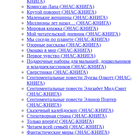
КНИГА)
Комиссар Лапа (ЭНАС-КНИГА)
Крутой поворот (ЭНАС-КНИГА)
Маленькие женщины (ЭНАС-КНИГА)
Миллионы лет назад… (ЭНАС-КНИГА)
Мировая книжка (ЭНАС-КНИГА)
Мой читательский дневник (ЭНАС-КНИГА)
Мы соседи по планете (ЭНАС-КНИГА)
Озорные рассказы (ЭНАС-КНИГА)
Окошко в мир (ЭНАС-КНИГА)
Первое чувство (ЭНАС-КНИГА)
Подарочные наборы для малышей, дошкольников
и младшеклассников (ЭНАС-КНИГА)
Сверстники (ЭНАС-КНИГА)
Сентиментальные повести Луизы Олкотт (ЭНАС-
КНИГА)
Сентиментальные повести Элизабет Мид-Смит
(ЭНАС-КНИГА)
Сентиментальные повести Элинор Портер
(ЭНАС-КНИГА)
Сказочный калейдоскоп (ЭНАС-КНИГА)
Стихотворная страна (ЭНАС-КНИГА)
Только вперёд! (ЭНАС-КНИГА)
Читаем всей семьёй (ЭНАС-КНИГА)
Фантастические миры (ЭНАС-КНИГА)