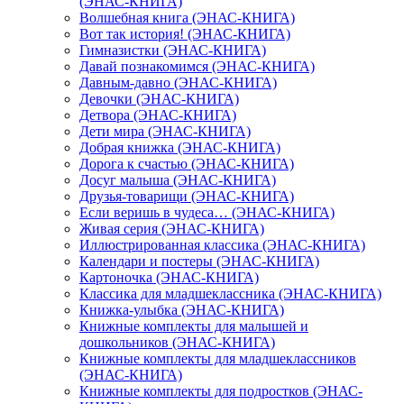
(ЭНАС-КНИГА)
Волшебная книга (ЭНАС-КНИГА)
Вот так история! (ЭНАС-КНИГА)
Гимназистки (ЭНАС-КНИГА)
Давай познакомимся (ЭНАС-КНИГА)
Давным-давно (ЭНАС-КНИГА)
Девочки (ЭНАС-КНИГА)
Детвора (ЭНАС-КНИГА)
Дети мира (ЭНАС-КНИГА)
Добрая книжка (ЭНАС-КНИГА)
Дорога к счастью (ЭНАС-КНИГА)
Досуг малыша (ЭНАС-КНИГА)
Друзья-товарищи (ЭНАС-КНИГА)
Если веришь в чудеса… (ЭНАС-КНИГА)
Живая серия (ЭНАС-КНИГА)
Иллюстрированная классика (ЭНАС-КНИГА)
Календари и постеры (ЭНАС-КНИГА)
Картоночка (ЭНАС-КНИГА)
Классика для младшеклассника (ЭНАС-КНИГА)
Книжка-улыбка (ЭНАС-КНИГА)
Книжные комплекты для малышей и
дошкольников (ЭНАС-КНИГА)
Книжные комплекты для младшеклассников
(ЭНАС-КНИГА)
Книжные комплекты для подростков (ЭНАС-