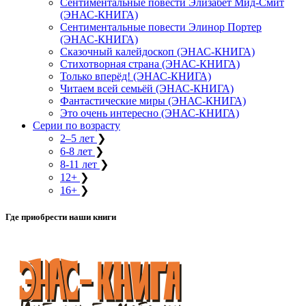
Сентиментальные повести Элизабет Мид-Смит
(ЭНАС-КНИГА)
Сентиментальные повести Элинор Портер
(ЭНАС-КНИГА)
Сказочный калейдоскоп (ЭНАС-КНИГА)
Стихотворная страна (ЭНАС-КНИГА)
Только вперёд! (ЭНАС-КНИГА)
Читаем всей семьёй (ЭНАС-КНИГА)
Фантастические миры (ЭНАС-КНИГА)
Это очень интересно (ЭНАС-КНИГА)
Серии по возрасту
2–5 лет
❯
6-8 лет
❯
8-11 лет
❯
12+
❯
16+
❯
Где приобрести наши книги