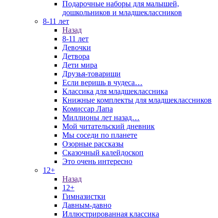
Подарочные наборы для малышей,
дошкольников и младшеклассников
8-11 лет
Назад
8-11 лет
Девочки
Детвора
Дети мира
Друзья-товарищи
Если веришь в чудеса…
Классика для младшеклассника
Книжные комплекты для младшеклассников
Комиссар Лапа
Миллионы лет назад…
Мой читательский дневник
Мы соседи по планете
Озорные рассказы
Сказочный калейдоскоп
Это очень интересно
12+
Назад
12+
Гимназистки
Давным-давно
Иллюстрированная классика