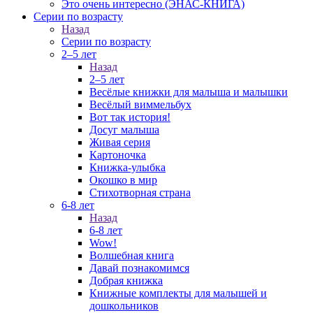
Это очень интересно (ЭНАС-КНИГА)
Серии по возрасту
Назад
Серии по возрасту
2–5 лет
Назад
2–5 лет
Весёлые книжки для малыша и малышки
Весёлый виммельбух
Вот так история!
Досуг малыша
Живая серия
Картоночка
Книжка-улыбка
Окошко в мир
Стихотворная страна
6-8 лет
Назад
6-8 лет
Wow!
Волшебная книга
Давай познакомимся
Добрая книжка
Книжные комплекты для малышей и
дошкольников