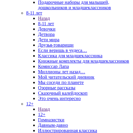
Подарочные наборы для малышей,
дошкольников и младшеклассников
8-11 лет
Назад
8-11 лет
Девочки
Детвора
Дети мира
Друзья-товарищи
Если веришь в чудеса…
Классика для младшеклассника
Книжные комплекты для младшеклассников
Комиссар Лапа
Миллионы лет назад…
Мой читательский дневник
Мы соседи по планете
Озорные рассказы
Сказочный калейдоскоп
Это очень интересно
12+
Назад
12+
Гимназистки
Давным-давно
Иллюстрированная классика