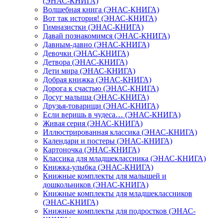
(ЭНАС-КНИГА)
Волшебная книга (ЭНАС-КНИГА)
Вот так история! (ЭНАС-КНИГА)
Гимназистки (ЭНАС-КНИГА)
Давай познакомимся (ЭНАС-КНИГА)
Давным-давно (ЭНАС-КНИГА)
Девочки (ЭНАС-КНИГА)
Детвора (ЭНАС-КНИГА)
Дети мира (ЭНАС-КНИГА)
Добрая книжка (ЭНАС-КНИГА)
Дорога к счастью (ЭНАС-КНИГА)
Досуг малыша (ЭНАС-КНИГА)
Друзья-товарищи (ЭНАС-КНИГА)
Если веришь в чудеса… (ЭНАС-КНИГА)
Живая серия (ЭНАС-КНИГА)
Иллюстрированная классика (ЭНАС-КНИГА)
Календари и постеры (ЭНАС-КНИГА)
Картоночка (ЭНАС-КНИГА)
Классика для младшеклассника (ЭНАС-КНИГА)
Книжка-улыбка (ЭНАС-КНИГА)
Книжные комплекты для малышей и
дошкольников (ЭНАС-КНИГА)
Книжные комплекты для младшеклассников
(ЭНАС-КНИГА)
Книжные комплекты для подростков (ЭНАС-