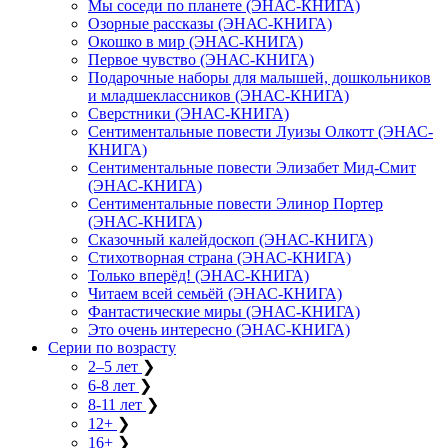
Мы соседи по планете (ЭНАС-КНИГА)
Озорные рассказы (ЭНАС-КНИГА)
Окошко в мир (ЭНАС-КНИГА)
Первое чувство (ЭНАС-КНИГА)
Подарочные наборы для малышей, дошкольников
и младшеклассников (ЭНАС-КНИГА)
Сверстники (ЭНАС-КНИГА)
Сентиментальные повести Луизы Олкотт (ЭНАС-
КНИГА)
Сентиментальные повести Элизабет Мид-Смит
(ЭНАС-КНИГА)
Сентиментальные повести Элинор Портер
(ЭНАС-КНИГА)
Сказочный калейдоскоп (ЭНАС-КНИГА)
Стихотворная страна (ЭНАС-КНИГА)
Только вперёд! (ЭНАС-КНИГА)
Читаем всей семьёй (ЭНАС-КНИГА)
Фантастические миры (ЭНАС-КНИГА)
Это очень интересно (ЭНАС-КНИГА)
Серии по возрасту
2–5 лет
❯
6-8 лет
❯
8-11 лет
❯
12+
❯
16+
❯