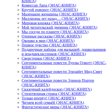
КНИГА)
Комиссар Лапа (ЭНАС-КНИГА)
Крутой поворот (ЭНАС-КНИГА)
Маленькие женщины (ЭНАС-КНИГА)
Миллионы лет назад… (ЭНАС-КНИГА)
Мировая книжка (ЭНАС-КНИГА)
Мой читательский дневник (ЭНАС-КНИГА)
Мы соседи по планете (ЭНАС-КНИГА)
Озорные рассказы (ЭНАС-КНИГА)
Окошко в мир (ЭНАС-КНИГА)
Первое чувство (ЭНАС-КНИГА)
Подарочные наборы для малышей, дошкольников
и младшеклассников (ЭНАС-КНИГА)
Сверстники (ЭНАС-КНИГА)
Сентиментальные повести Луизы Олкотт (ЭНАС-
КНИГА)
Сентиментальные повести Элизабет Мид-Смит
(ЭНАС-КНИГА)
Сентиментальные повести Элинор Портер
(ЭНАС-КНИГА)
Сказочный калейдоскоп (ЭНАС-КНИГА)
Стихотворная страна (ЭНАС-КНИГА)
Только вперёд! (ЭНАС-КНИГА)
Читаем всей семьёй (ЭНАС-КНИГА)
Фантастические миры (ЭНАС-КНИГА)