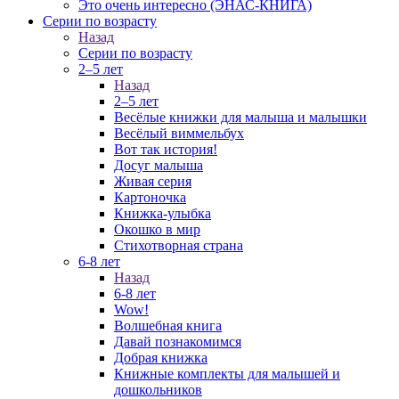
Это очень интересно (ЭНАС-КНИГА)
Серии по возрасту
Назад
Серии по возрасту
2–5 лет
Назад
2–5 лет
Весёлые книжки для малыша и малышки
Весёлый виммельбух
Вот так история!
Досуг малыша
Живая серия
Картоночка
Книжка-улыбка
Окошко в мир
Стихотворная страна
6-8 лет
Назад
6-8 лет
Wow!
Волшебная книга
Давай познакомимся
Добрая книжка
Книжные комплекты для малышей и
дошкольников