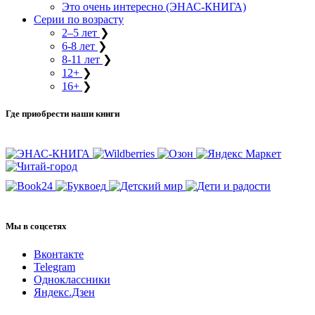
Это очень интересно (ЭНАС-КНИГА)
Серии по возрасту
2–5 лет
❯
6-8 лет
❯
8-11 лет
❯
12+
❯
16+
❯
Где приобрести наши книги
Мы в соцсетях
Вконтакте
Telegram
Одноклассники
Яндекс.Дзен