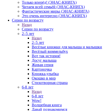
Только вперёд! (ЭНАС-КНИГА)
Читаем всей семьёй (ЭНАС-КНИГА)
Фантастические миры (ЭНАС-КНИГА)
Это очень интересно (ЭНАС-КНИГА)
Серии по возрасту
Назад
Серии по возрасту
2–5 лет
Назад
2–5 лет
Весёлые книжки для малыша и малышки
Весёлый виммельбух
Вот так история!
Досуг малыша
Живая серия
Картоночка
Книжка-улыбка
Окошко в мир
Стихотворная страна
6-8 лет
Назад
6-8 лет
Wow!
Волшебная книга
Давай познакомимся