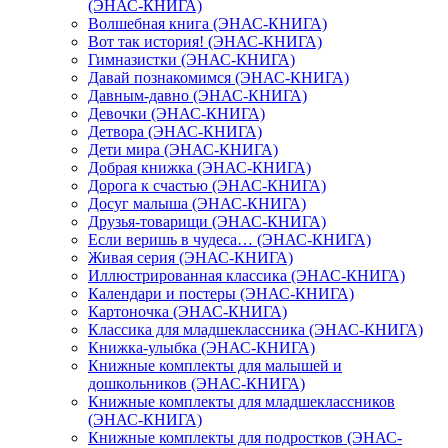
(ЭНАС-КНИГА)
Волшебная книга (ЭНАС-КНИГА)
Вот так история! (ЭНАС-КНИГА)
Гимназистки (ЭНАС-КНИГА)
Давай познакомимся (ЭНАС-КНИГА)
Давным-давно (ЭНАС-КНИГА)
Девочки (ЭНАС-КНИГА)
Детвора (ЭНАС-КНИГА)
Дети мира (ЭНАС-КНИГА)
Добрая книжка (ЭНАС-КНИГА)
Дорога к счастью (ЭНАС-КНИГА)
Досуг малыша (ЭНАС-КНИГА)
Друзья-товарищи (ЭНАС-КНИГА)
Если веришь в чудеса… (ЭНАС-КНИГА)
Живая серия (ЭНАС-КНИГА)
Иллюстрированная классика (ЭНАС-КНИГА)
Календари и постеры (ЭНАС-КНИГА)
Картоночка (ЭНАС-КНИГА)
Классика для младшеклассника (ЭНАС-КНИГА)
Книжка-улыбка (ЭНАС-КНИГА)
Книжные комплекты для малышей и
дошкольников (ЭНАС-КНИГА)
Книжные комплекты для младшеклассников
(ЭНАС-КНИГА)
Книжные комплекты для подростков (ЭНАС-