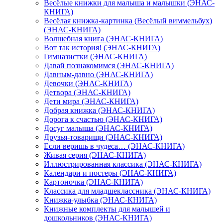
Весёлые книжки для малыша и малышки (ЭНАС-
КНИГА)
Весёлая книжка-картинка (Весёлый виммельбух)
(ЭНАС-КНИГА)
Волшебная книга (ЭНАС-КНИГА)
Вот так история! (ЭНАС-КНИГА)
Гимназистки (ЭНАС-КНИГА)
Давай познакомимся (ЭНАС-КНИГА)
Давным-давно (ЭНАС-КНИГА)
Девочки (ЭНАС-КНИГА)
Детвора (ЭНАС-КНИГА)
Дети мира (ЭНАС-КНИГА)
Добрая книжка (ЭНАС-КНИГА)
Дорога к счастью (ЭНАС-КНИГА)
Досуг малыша (ЭНАС-КНИГА)
Друзья-товарищи (ЭНАС-КНИГА)
Если веришь в чудеса… (ЭНАС-КНИГА)
Живая серия (ЭНАС-КНИГА)
Иллюстрированная классика (ЭНАС-КНИГА)
Календари и постеры (ЭНАС-КНИГА)
Картоночка (ЭНАС-КНИГА)
Классика для младшеклассника (ЭНАС-КНИГА)
Книжка-улыбка (ЭНАС-КНИГА)
Книжные комплекты для малышей и
дошкольников (ЭНАС-КНИГА)