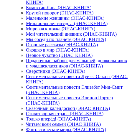
КНИГА)
Комиссар Лапа (ЭНАС-КНИГА)
Крутой поворот (ЭНАС-КНИГА)
Маленькие женщины (ЭНАС-КНИГА)
Миллионы лет назад… (ЭНАС-КНИГА)
Мировая книжка (ЭНАС-КНИГА)
Мой читательский дневник (ЭНАС-КНИГА)
Мы соседи по планете (ЭНАС-КНИГА)
Озорные рассказы (ЭНАС-КНИГА)
Окошко в мир (ЭНАС-КНИГА)
Первое чувство (ЭНАС-КНИГА)
Подарочные наборы для малышей, дошкольников
и младшеклассников (ЭНАС-КНИГА)
Сверстники (ЭНАС-КНИГА)
Сентиментальные повести Луизы Олкотт (ЭНАС-
КНИГА)
Сентиментальные повести Элизабет Мид-Смит
(ЭНАС-КНИГА)
Сентиментальные повести Элинор Портер
(ЭНАС-КНИГА)
Сказочный калейдоскоп (ЭНАС-КНИГА)
Стихотворная страна (ЭНАС-КНИГА)
Только вперёд! (ЭНАС-КНИГА)
Читаем всей семьёй (ЭНАС-КНИГА)
Фантастические миры (ЭНАС-КНИГА)