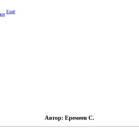
Ещё
ки
Автор: Еремеев С.