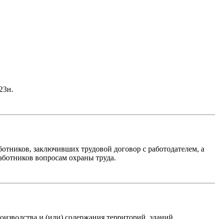
23н.
ботников, заключивших трудовой договор с работодателем, а
ботников вопросам охраны труда.
изводства и (или) содержания территорий, зданий,